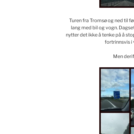
Turen fra Tromsø og ned til 
lang med bil og vogn. Dags
nytter det ikke å tenke på å s
fortrinnsvis i
Men derif