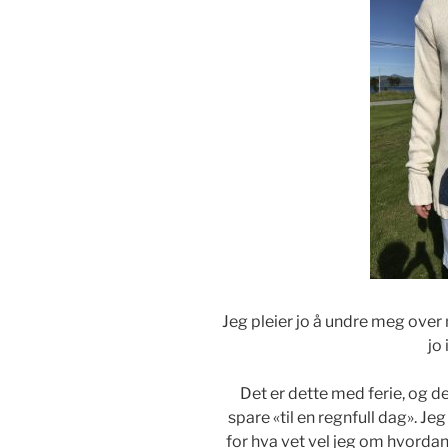
Jeg pleier jo å undre meg over my
jo
Det er dette med ferie, og d
spare «til en regnfull dag». J
for hva vet vel jeg om hvordan 