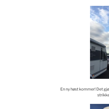
En ny høst kommer! Det gjør 
strikk