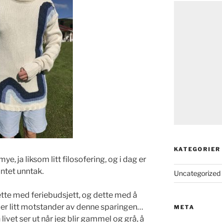
KATEGORIER
e, ja liksom litt filosofering, og i dag er
 intet unntak.
Uncategorized
ette med feriebudsjett, og dette med å
eg er litt motstander av denne sparingen…
META
livet ser ut når jeg blir gammel og grå, å