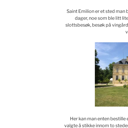
Saint Emilion er et sted man 
dager, noe som ble litt l
slottsbesøk, besøk på vingård
v
Her kan man enten bestille e
valgte å stikke innom to steder