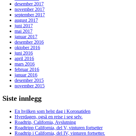
desember 2017
november 2017
september 2017
august 2017
juni 2017
mai 2017
januar 2017
desember 2016
oktober 2016
juni 2016
april 2016
mars 2016
februar 2016
januar 2016
desember 2015
november 2015
Siste innlegg
En hvilken som helst dag i Koronatiden
Hverdagen, også en reise i seg selv.
Roadtrip, California, Avslutning
Roadtripp California, del V, vinturen fortsetter
Roadtrip i California, del IV, vinturen fortsetter.