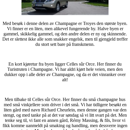
Med besøk i denne delen av Champagne er Troyes den største byen.
Vi finner er en liten, men alikevel fungerende by. Halve byen er
gammel, skikkelig gammel, og den andre delen er ny og skinnende.
Det er slettest ikke alle som snakker engelsk, men til gjengjeld treffer
du stort sett bare på franskmenn.
En kort kjøretur fra byen ligger Celles sûr Orce. Her finner du
Turistruten i Champagne. Vi har aldri kjørt hele veien, men den
dukker opp i alle deler av Champagne, og da er det vinranker over
alt!
Men tilbake til Celles sûr Orce. Her finner du små champagne hus
med små vinkjellere som driver i det små. Vi har tidligere besøkt en
liten gård med navn Richard Cheurlein, men denne gangen var den
stengt, og med tanke på at det var søndag så vi litt svart på det. Men
tenke seg til, vi fant en annen gård, Rémy Massing, & fils, hvor vi
fikk komme uanmeldt på smaking og handling, men dessverre ingen