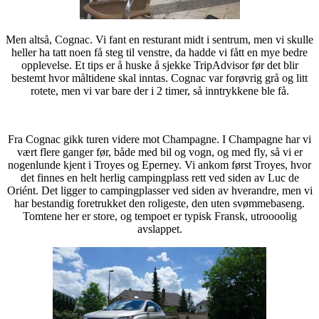
Men altså, Cognac. Vi fant en resturant midt i sentrum, men vi skulle
heller ha tatt noen få steg til venstre, da hadde vi fått en mye bedre
opplevelse. Et tips er å huske å sjekke TripAdvisor før det blir
bestemt hvor måltidene skal inntas. Cognac var forøvrig grå og litt
rotete, men vi var bare der i 2 timer, så inntrykkene ble få.
Fra Cognac gikk turen videre mot Champagne. I Champagne har vi
vært flere ganger før, både med bil og vogn, og med fly, så vi er
nogenlunde kjent i Troyes og Eperney. Vi ankom først Troyes, hvor
det finnes en helt herlig campingplass rett ved siden av Luc de
Oriént. Det ligger to campingplasser ved siden av hverandre, men vi
har bestandig foretrukket den roligeste, den uten svømmebaseng.
Tomtene her er store, og tempoet er typisk Fransk, utroooolig
avslappet.