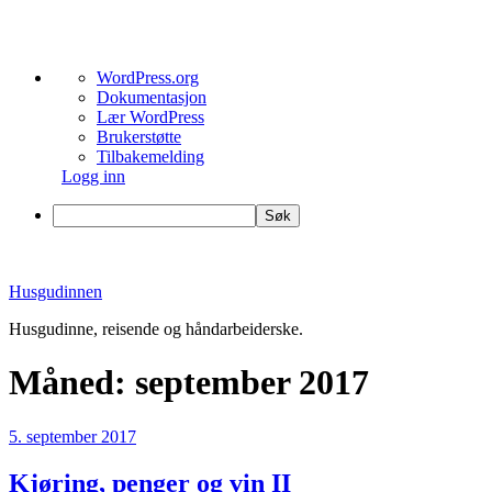
Om
WordPress.org
WordPress
Dokumentasjon
Lær WordPress
Brukerstøtte
Tilbakemelding
Logg inn
Søk
Gå
til
Husgudinnen
innhold
Husgudinne, reisende og håndarbeiderske.
Måned:
september 2017
Publisert
5. september 2017
Kjøring, penger og vin II