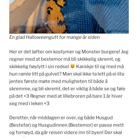
En glad Halloweengutt for mange år siden
Her er det løfter om kostymer og Monster burgere! Jeg
regner med at bestemor må bli skikkelig skremt, og
skikkelig høylytt i sin redsel
Kanskje til og med må
hun ramle litt på gulvet? Man skal ikke ta lett på ei lita
jentes første møte med muligheten til både å
skremme, og bli skremt, det er viktig å både se og føle
på det <3 Regner med at lillebroren på bare 1 år hiver
seg med i leken <3
Deretter, når middagen er over, og både Husgud
(Bestefar) og Husgudinnen (Bestemor) er passe mett
og fornøyd, da går reisen videre inn til byen! Der skal