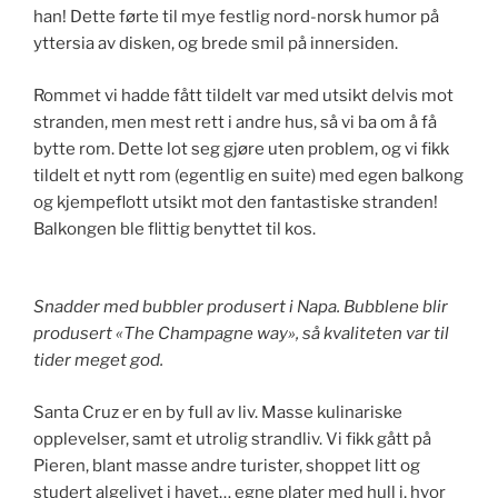
han! Dette førte til mye festlig nord-norsk humor på
yttersia av disken, og brede smil på innersiden.
Rommet vi hadde fått tildelt var med utsikt delvis mot
stranden, men mest rett i andre hus, så vi ba om å få
bytte rom. Dette lot seg gjøre uten problem, og vi fikk
tildelt et nytt rom (egentlig en suite) med egen balkong
og kjempeflott utsikt mot den fantastiske stranden!
Balkongen ble flittig benyttet til kos.
Snadder med bubbler produsert i Napa. Bubblene blir
produsert «The Champagne way», så kvaliteten var til
tider meget god.
Santa Cruz er en by full av liv. Masse kulinariske
opplevelser, samt et utrolig strandliv. Vi fikk gått på
Pieren, blant masse andre turister, shoppet litt og
studert algelivet i havet… egne plater med hull i, hvor