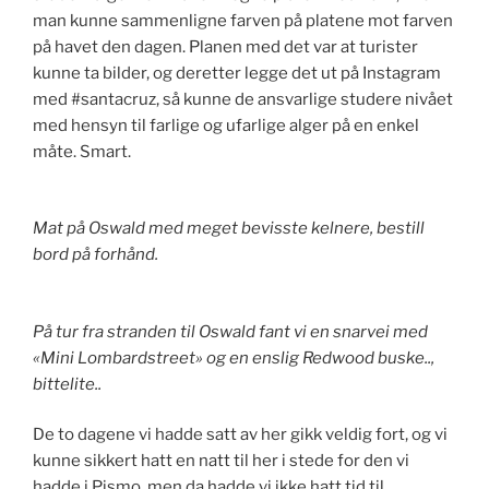
man kunne sammenligne farven på platene mot farven
på havet den dagen. Planen med det var at turister
kunne ta bilder, og deretter legge det ut på Instagram
med #santacruz, så kunne de ansvarlige studere nivået
med hensyn til farlige og ufarlige alger på en enkel
måte. Smart.
Mat på Oswald med meget bevisste kelnere, bestill
bord på forhånd.
På tur fra stranden til Oswald fant vi en snarvei med
«Mini Lombardstreet» og en enslig Redwood buske..,
bittelite..
De to dagene vi hadde satt av her gikk veldig fort, og vi
kunne sikkert hatt en natt til her i stede for den vi
hadde i Pismo, men da hadde vi ikke hatt tid til