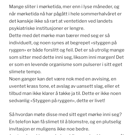
Mange sliter i mørketida, mer enn i lyse måneder, og
når mørketida nå har pågått i hele sommerhalvåret er
det kanskje ikke så rart at ventetiden ved landets
psykiatriske institusjoner er lengre.
Dette med det mørke man bærer med seg er så
individuelt, og noen synes at begrepet «styggen på
ryggen» er både forslitt og feil. Det er så utrolig mange
som sitter med dette inni seg, liksom inni margen! Det
er som en levende organisme som pulserer i sitt eget
slimete tempo.
Noen ganger kan det være nok med en avvising, en
uventet krass tone, et avslag av uansett slag, eller et
tilbud man ikke klarer å takke ja til. Dette er ikke noen
sedvanlig «Styggen på ryggen», dette er livet!
Så hvordan møte disse med sitt eget mørke inni seg?
En telefon kan få slimet til å blomstre, og en plutselig
invitasjon er muligens ikke noe bedre.