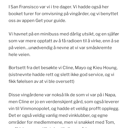
I San Fransisco var vi i tre dager. Vi hadde også her
booket turer for omvisning på vingårder, og vi benyttet
oss av appen Get your guide.
Vi havnet på en minibuss med dårlig utsikt, og en sjåfør
som var mere opptatt av å få radioen til å virke, enn å se
på veien…unødvendig å nevne at vi var småskremte
hele veien.
Bortsett fra det besøkte vi Cline, Mayo og Kieu Houng,
(sistnevnte hadde rett og slett ikke god service, og vi
fikk følelsen av at vi ble oversett)
Disse vingårdene var nokså lik de som vi var på i Napa,
men Cline er jo en verdenskjent gård, som også leverer
vin til Vinmonopolet, og hadde et veldig profft opplegg.
Det er også veldig vanlig med vinklubber, og egne
områder for medlemmene, men vi snakket med Tom,