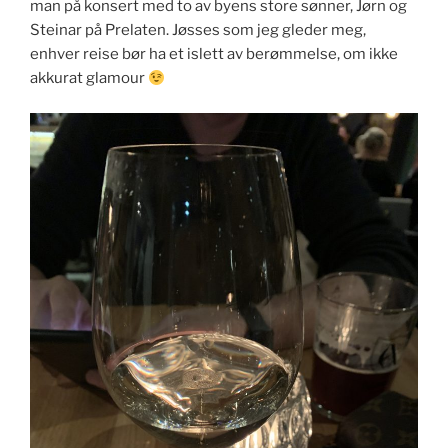
man på konsert med to av byens store sønner, Jørn og
Steinar på Prelaten. Jøsses som jeg gleder meg,
enhver reise bør ha et islett av berømmelse, om ikke
akkurat glamour