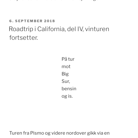
PUBLISERT
6. SEPTEMBER 2018
Roadtrip i California, del IV, vinturen
fortsetter.
På tur
mot
Big
Sur,
bensin
og is.
Turen fra Pismo og videre nordover gikk via en