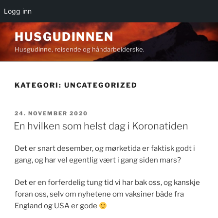
Logg inn
Gå
HUSGUDINNEN
til
Husgudinne, reisende og håndarbeiderske.
innhold
KATEGORI:
UNCATEGORIZED
PUBLISERT
24. NOVEMBER 2020
En hvilken som helst dag i Koronatiden
Det er snart desember, og mørketida er faktisk godt i
gang, og har vel egentlig vært i gang siden mars?
Det er en forferdelig tung tid vi har bak oss, og kanskje
foran oss, selv om nyhetene om vaksiner både fra
England og USA er gode