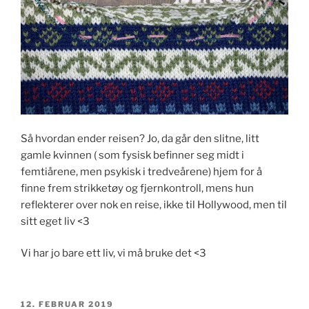
Så hvordan ender reisen? Jo, da går den slitne, litt
gamle kvinnen ( som fysisk befinner seg midt i
femtiårene, men psykisk i tredveårene) hjem for å
finne frem strikketøy og fjernkontroll, mens hun
reflekterer over nok en reise, ikke til Hollywood, men til
sitt eget liv <3
Vi har jo bare ett liv, vi må bruke det <3
PUBLISERT
12. FEBRUAR 2019