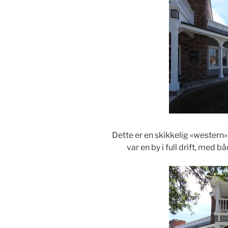
Dette er en skikkelig «western» 
var en by i full drift, me