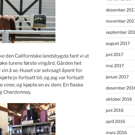
desember 201
november 201
september 20
august 2017
juni 2017
ke den Californiske landsbygda fant vi ut
søke turens første vingård. Gården het
mai 2017
vin å se. Huset var selvsagt åpent for
januar 2017
te jo fortsatt bil, og jeg var fortsatt
re viner, og kjøpte en av dem. En flaske
desember 201
ig Chardonnay.
oktober 2016
juni 2016
april 2016
mars 2016