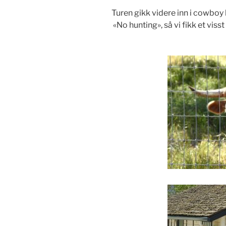
Turen gikk videre inn i cowboy 
«No hunting», så vi fikk et viss