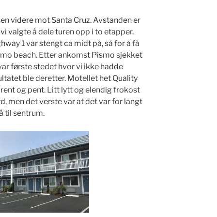
rsen videre mot Santa Cruz. Avstanden er
vi valgte å dele turen opp i to etapper.
hway 1 var stengt ca midt på, så for å få
Pismo beach. Etter ankomst Pismo sjekket
 var første stedet hvor vi ikke hadde
ltatet ble deretter. Motellet het Quality
ent og pent. Litt lytt og elendig frokost
yd, men det verste var at det var for langt
å til sentrum.