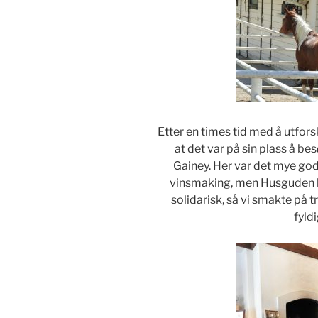
Etter en times tid med å utfors
at det var på sin plass å be
Gainey. Her var det mye god 
vinsmaking, men Husguden kjør
solidarisk, så vi smakte på t
fyld