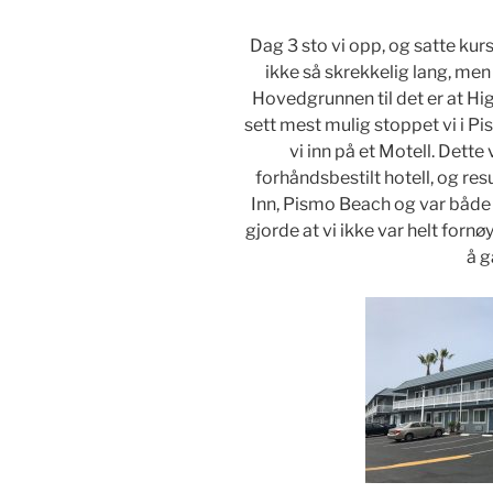
Dag 3 sto vi opp, og satte ku
ikke så skrekkelig lang, men 
Hovedgrunnen til det er at Hig
sett mest mulig stoppet vi i 
vi inn på et Motell. Dette
forhåndsbestilt hotell, og resu
Inn, Pismo Beach og var både r
gjorde at vi ikke var helt fornø
å g