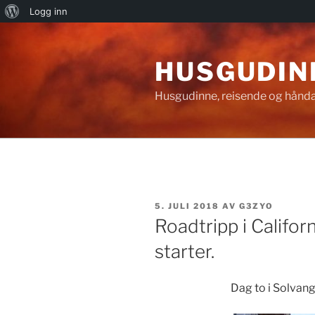
Om
Logg inn
Gå
WordPress
til
HUSGUDIN
innhold
Husgudinne, reisende og hånda
PUBLISERT
5. JULI 2018
AV
G3ZYO
Roadtripp i Californ
starter.
Dag to i Solvang