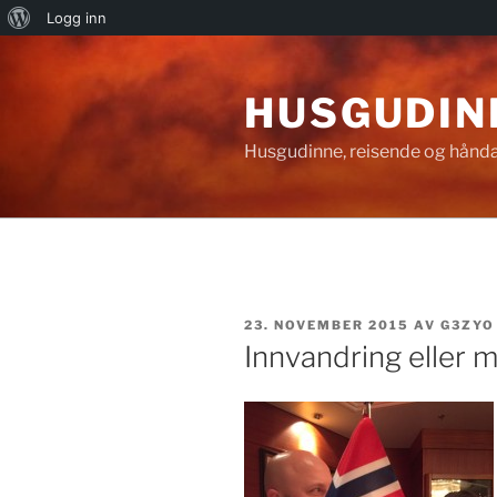
Om
Logg inn
Gå
WordPress
til
HUSGUDIN
innhold
Husgudinne, reisende og hånda
PUBLISERT
23. NOVEMBER 2015
AV
G3ZYO
Innvandring eller m