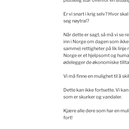
plutselig står ovenfor en situa
Er vi snart i krig selv? Hvor ska
seg nøytral?
Når dette er sagt, så må vi se 
inn i Norge om dagen som ikke h
samme) rettigheter på lik linje
Norge er et hjelpsomt og hum
ødelegger de økonomiske tilltak
Vi må finne en mulighet til å ski
Dette kan ikke fortsette. Vi ka
som er skurker og vandaler.
Kjære alle dere som har en muligh
fort!