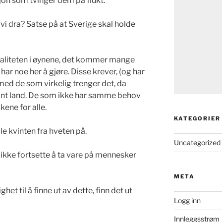
sjon som tvinger dem på flukt.
l vi dra? Satse på at Sverige skal holde
realiteten i øynene, det kommer mange
ar noe her å gjøre. Disse krever, (og har
 med de som virkelig trenger det, da
ant land. De som ikke har samme behov
ene for alle.
KATEGORIER
lle kvinten fra hveten på.
Uncategorized
n ikke fortsette å ta vare på mennesker
META
et til å finne ut av dette, finn det ut
Logg inn
Innleggsstrøm