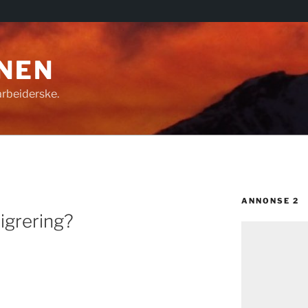
NEN
rbeiderske.
ANNONSE 2
igrering?