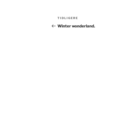
Innleggsnavigasjon
Forrige
TIDLIGERE
innlegg
Winter wonderland.